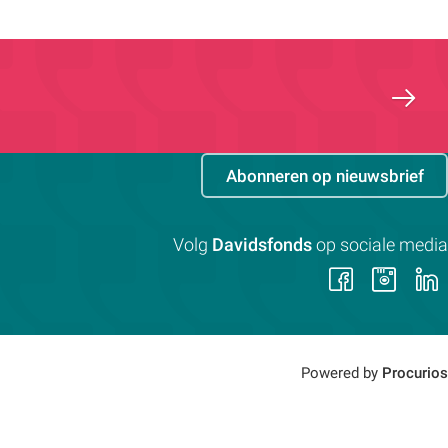
Abonneren op nieuwsbrief
Volg
Davidsfonds
op sociale media
Volg
Vol
ons
on
op
op
Faceb
Ins
Powered by
Procurios