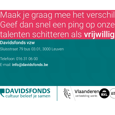
Dagevenement
E-cursus
Maak je graag mee het verschil
Familiedag
Geef dan snel een ping op onze 
Fietstocht
Lezing
talenten schitteren als
vrijwilli
Meerdaagse uitstap
Contactpersoon:
Davidsfonds vzw
Ontmoeting met receptie
Adres:
Sluisstraat 79
bus 03.01, 3000
Leuven
Voorstelling (theater, literatuur, film,...)
Wandeling
Telefoon:
016 31 06 00
E-mail:
info@davidsfonds.be
Wandeling met gids
Webinar
Weekendcursus
Workshop
Zomercursus