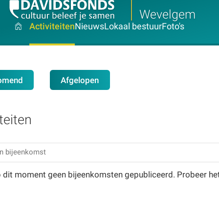
Wevelgem
Activiteiten
Nieuws
Lokaal bestuur
Foto's
omend
Afgelopen
teiten
op dit moment geen bijeenkomsten gepubliceerd. Probeer he