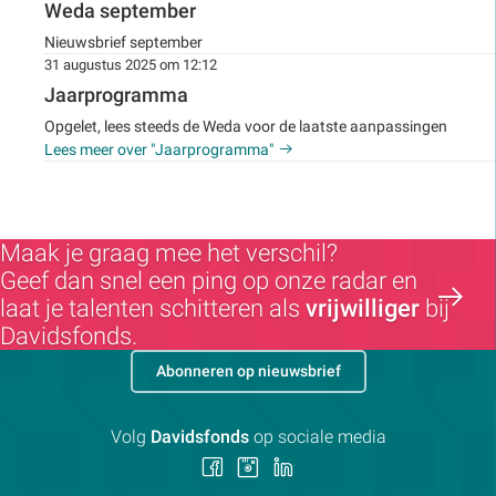
Weda september
Nieuwsbrief september
31 augustus 2025 om 12:12
Jaarprogramma
Opgelet, lees steeds de Weda voor de laatste aanpassingen
Lees meer over "Jaarprogramma"
Maak je graag mee het verschil?
Geef dan snel een ping op onze radar en
laat je talenten schitteren als
vrijwilliger
bij
Davidsfonds.
Abonneren op nieuwsbrief
Volg
Davidsfonds
op sociale media
Volg
Volg
Volg
ons
ons
ons