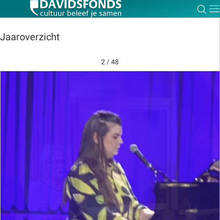
Zoe
Dir
Jaaroverzicht
2 / 48
Zoek:
Zoeken