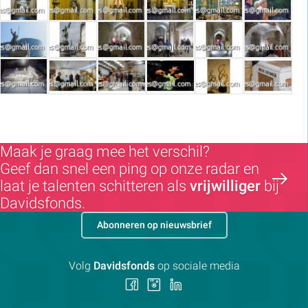
Maak je graag mee het verschil?
Geef dan snel een ping op onze radar en
laat je talenten schitteren als
vrijwilliger
bij
Davidsfonds.
Abonneren op nieuwsbrief
Volg
Davidsfonds
op sociale media
Volg
Volg
Volg
ons
ons
ons