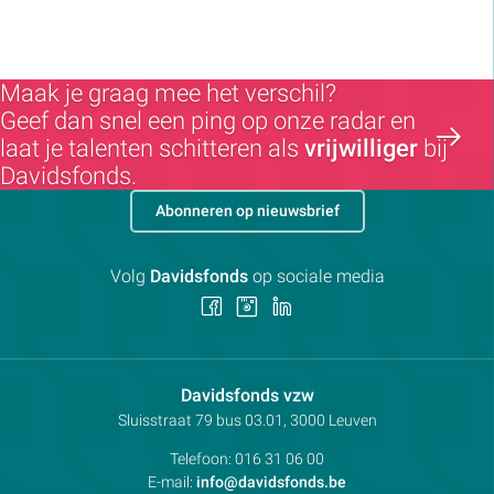
Maak je graag mee het verschil?
Geef dan snel een ping op onze radar en
laat je talenten schitteren als
vrijwilliger
bij
Davidsfonds.
Abonneren op nieuwsbrief
Volg
Davidsfonds
op sociale media
Volg
Volg
Volg
ons
ons
ons
op
op
op
Facebook
Instagram
LinkedIn
Contactpersoon:
Davidsfonds vzw
Adres:
Sluisstraat 79
bus 03.01, 3000
Leuven
Telefoon:
016 31 06 00
E-mail:
info@davidsfonds.be