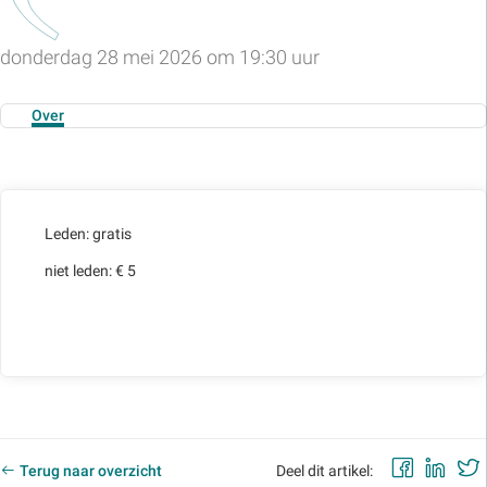
donderdag 28 mei 2026 om 19:30 uur
Over
Leden: gratis
niet leden: € 5
Faceb
Lin
Terug naar overzicht
Deel dit artikel: