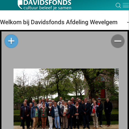
Zoe
Dir
Welkom bij Davidsfonds Afdeling Wevelgem
Zoek:
Zoeken